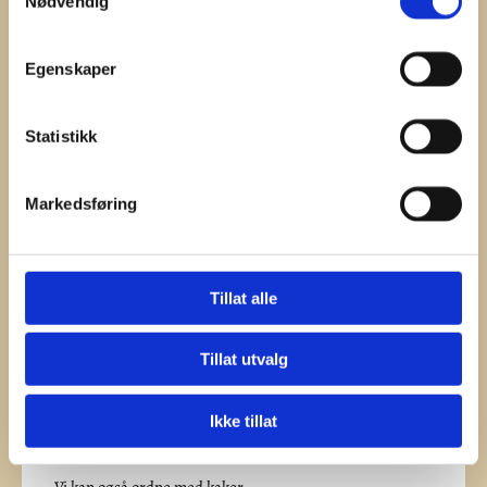
Nødvendig
Minnesamvær
Egenskaper
265,-
Snitter utlevering
Statistikk
310,-
4 snitter m/ kaffe på huset
Markedsføring
345,-
5 snitter m/ kaffe på huset
85,-
Kringle og kaffe
Tillat alle
110,-
Marsipankake og kaffe
Tillat utvalg
155,-
Marsipankake, kringle og kaffe
Ikke tillat
75,-
Kaffe og kakeoppdeling
Vi kan også ordne med kaker