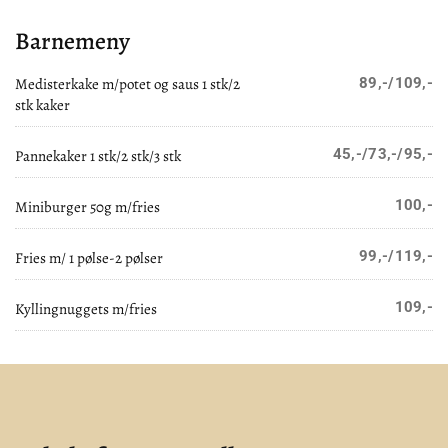
Barnemeny
Medisterkake m/potet og saus 1 stk/2
89,-/109,-
stk kaker
45,-/73,-/95,-
Pannekaker 1 stk/2 stk/3 stk
100,-
Miniburger 50g m/fries
99,-/119,-
Fries m/ 1 pølse-2 pølser
109,-
Kyllingnuggets m/fries